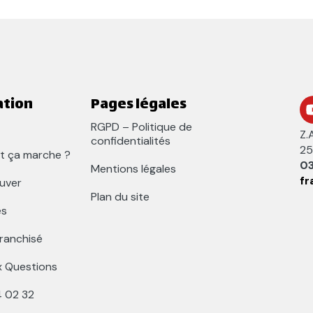
ation
Pages légales
RGPD – Politique de
Z.
confidentialités
25
 ça marche ?
03
Mentions légales
fr
uver
Plan du site
és
franchisé
x Questions
4 02 32