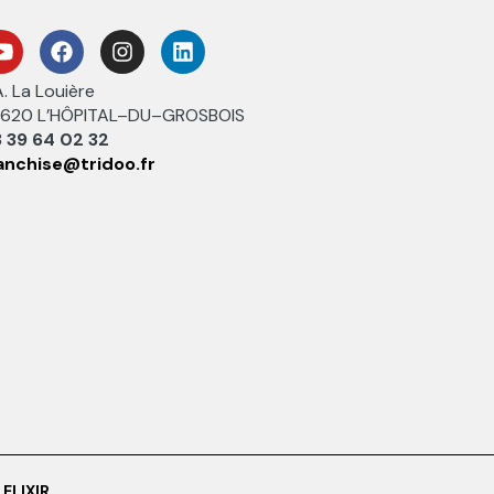
A. La Louière
620 L’HÔPITAL–DU–GROSBOIS
 39 64 02 32
anchise@tridoo.fr
ELIXIR