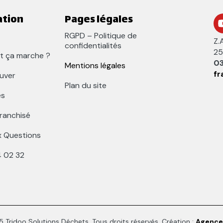
ation
Pages légales
RGPD – Politique de
Z.
confidentialités
25
 ça marche ?
03
Mentions légales
fr
uver
Plan du site
és
franchisé
x Questions
4 02 32
 Tridoo Solutions Déchets. Tous droits réservés. Création :
Agence 