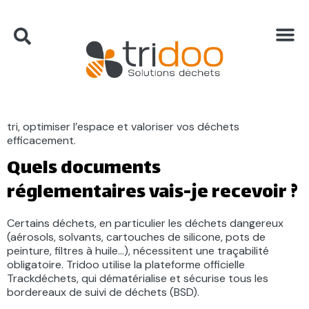
Tridoo propose-t-il uniquement
la benne compartimentée ?
Non. Tridoo met à votre disposition une large gamme de
contenants adaptés à vos besoins : bennes
compartimentées, caisses palettes, box de tri, conteneurs
de bureau… Chaque solution est pensée pour simplifier le
tri, optimiser l’espace et valoriser vos déchets
efficacement.
Quels documents
réglementaires vais-je recevoir ?
Certains déchets, en particulier les déchets dangereux
(aérosols, solvants, cartouches de silicone, pots de
peinture, filtres à huile…), nécessitent une traçabilité
obligatoire. Tridoo utilise la plateforme officielle
Trackdéchets, qui dématérialise et sécurise tous les
bordereaux de suivi de déchets (BSD).