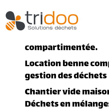
Location deux benne
ouvertes à St Aubin.
Installation d’une 
compartimentée.
Location benne com
gestion des déchets
Chantier vide maiso
Déchets en mélange