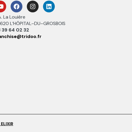
A. La Louière
620 L’HÔPITAL–DU–GROSBOIS
 39 64 02 32
anchise@tridoo.fr
ELIXIR