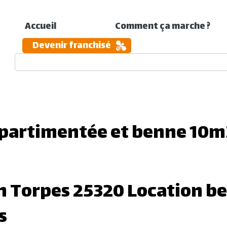
s TRIDOO 150 15M3 gravats
Accueil
Comment ça marche ?
Devenir franchisé
benne TRIDOO 354 35m3 fer
partimentée et benne 10m
n Torpes 25320 Location b
s