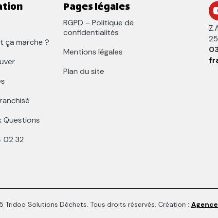
ation
Pages légales
RGPD – Politique de
Z.
confidentialités
25
 ça marche ?
03
Mentions légales
fr
uver
Plan du site
és
franchisé
x Questions
4 02 32
 Tridoo Solutions Déchets. Tous droits réservés. Création :
Agence 